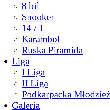
8 bil
Snooker
14 / 1
Karambol
Ruska Piramida
Liga
I Liga
II Liga
Podkarpacka Młodzież
Galeria