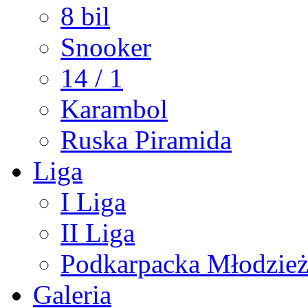
8 bil
Snooker
14 / 1
Karambol
Ruska Piramida
Liga
I Liga
II Liga
Podkarpacka Młodzież
Galeria