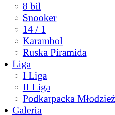
8 bil
Snooker
14 / 1
Karambol
Ruska Piramida
Liga
I Liga
II Liga
Podkarpacka Młodzież
Galeria